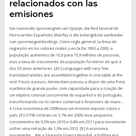
relacionados con las
emisiones
Die nasionale spoorwegnet van Spanje, die Red Ncional de
Ferrocarriles Españoles (Renfe), is die belangrikste aanbieder
van spoorwegverbindings. Como regla general, la línea de
regresión en los valores reales y en la De 1950 a 2000, a
população aumentou de 10,0 para 15,9 milhões de pessoas,
mas a taxa de crescimento da população foi menor do que a
dos 50 anos anteriores. [43 ] Languages with very few
translated articles are assembled together in one table at the
end. Pouco a pouco, Amsterdam passou a dispor de uma frota
marítima de grande poder, com capacidade para a criação de
um império colonial concorrente do espanhol e do português,
transformando-se no centro comercial e financeiro de maior…
A Crise econômica de 2008 teve um enorme impacto sobre o
país. [9 ] O PIB contraiu-se 3,7% em 2009, teve pequenos
crescimentos de 0,3% em 2010 e 0,4% em 2011 para novamente
sofrer uma retração de 1,3% em 2012. [8 ] A economia
novamente… Até a Segunda Guerra Mundial, a Polônia era